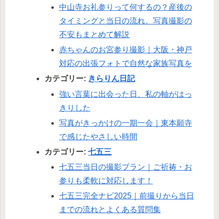
中山寺お礼参りって何するの？産後の
タイミングと当日の流れ、写真撮影の
不安もまとめて解説
赤ちゃんのお宮参り撮影｜大阪・神戸
対応の出張フォトで自然な家族写真を
カテゴリー:
きらりん日記
強い言葉に出会った日、私の軸がはっ
きりした
写真がきっかけの一期一会｜東本願寺
で感じたやさしい時間
カテゴリー:
七五三
七五三当日の撮影プラン｜ご祈祷・お
参りも柔軟に対応します！
七五三完全ナビ2025｜前撮りから当日
までの流れとよくある質問集