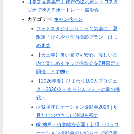
【参加者募集中】神戸の隠れ家レトロスタ
ジオで映えるポートレート撮影会
カテゴリー:
キャンペーン
フォトスタジオよりもっと気楽に。夏
限定「ひんやり室内撮影プラン」はじ
めます
【天王寺】暑い夏でも安心♩涼しい室
内で楽しめるキッズ撮影会を7月限定で
開催します📷✨
【2026年夏】ひまわり100人プロジェ
クト2026🌻 ～きらりんフォトの夏の挑
戦～
🌿紫陽花ロケーション撮影会2026｜6
月だけのやさしい時間を残す
📸 神戸・須磨離宮公園｜新緑・バラロ
ケーション撮影会のお知らせ（5/23開