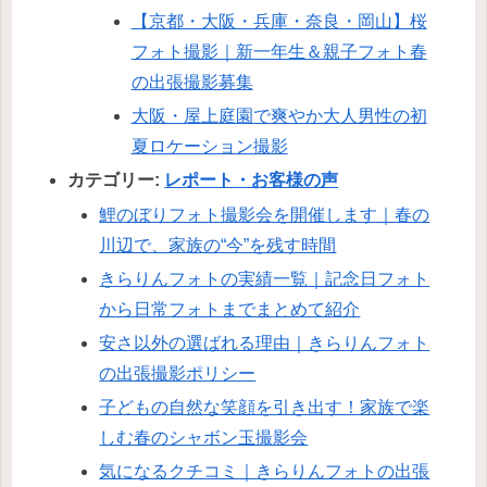
【京都・大阪・兵庫・奈良・岡山】桜
フォト撮影｜新一年生＆親子フォト春
の出張撮影募集
大阪・屋上庭園で爽やか大人男性の初
夏ロケーション撮影
カテゴリー:
レポート・お客様の声
鯉のぼりフォト撮影会を開催します｜春の
川辺で、家族の“今”を残す時間
きらりんフォトの実績一覧｜記念日フォト
から日常フォトまでまとめて紹介
安さ以外の選ばれる理由｜きらりんフォト
の出張撮影ポリシー
子どもの自然な笑顔を引き出す！家族で楽
しむ春のシャボン玉撮影会
気になるクチコミ｜きらりんフォトの出張