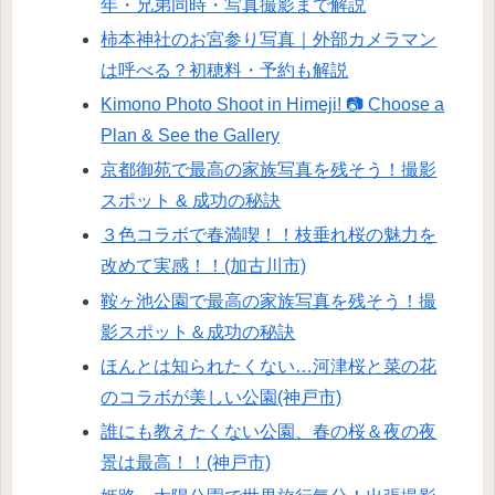
年・兄弟同時・写真撮影まで解説
柿本神社のお宮参り写真｜外部カメラマン
は呼べる？初穂料・予約も解説
Kimono Photo Shoot in Himeji! 📷 Choose a
Plan & See the Gallery
京都御苑で最高の家族写真を残そう！撮影
スポット & 成功の秘訣
３色コラボで春満喫！！枝垂れ桜の魅力を
改めて実感！！(加古川市)
鞍ヶ池公園で最高の家族写真を残そう！撮
影スポット＆成功の秘訣
ほんとは知られたくない…河津桜と菜の花
のコラボが美しい公園(神戸市)
誰にも教えたくない公園、春の桜＆夜の夜
景は最高！！(神戸市)