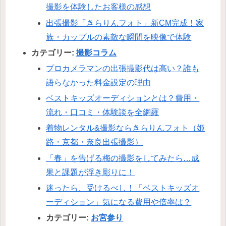
撮影を体験したお客様の感想
出張撮影「きらりんフォト」新CM完成！家
族・カップルの素敵な瞬間を映像で体験
カテゴリー:
撮影コラム
プロカメラマンの出張撮影代は高い？誰も
語らなかった料金設定の理由
ベストキッズオーディションとは？費用・
流れ・口コミ・体験談を全網羅
着物レンタル&撮影ならきらりんフォト（姫
路・京都・奈良出張撮影）
「春」を告げる梅の撮影をしてみたら…成
果と課題が浮き彫りに！
迷ったら、受けるべし！「ベストキッズオ
ーディション」気になる費用や倍率は？
カテゴリー:
お宮参り