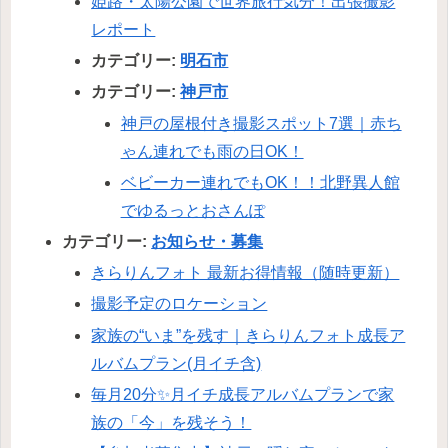
姫路・太陽公園で世界旅行気分！出張撮影
レポート
カテゴリー:
明石市
カテゴリー:
神戸市
神戸の屋根付き撮影スポット7選｜赤ち
ゃん連れでも雨の日OK！
ベビーカー連れでもOK！！北野異人館
でゆるっとおさんぽ
カテゴリー:
お知らせ・募集
きらりんフォト 最新お得情報（随時更新）
撮影予定のロケーション
家族の“いま”を残す｜きらりんフォト成長ア
ルバムプラン(月イチ含)
毎月20分✨月イチ成長アルバムプランで家
族の「今」を残そう！