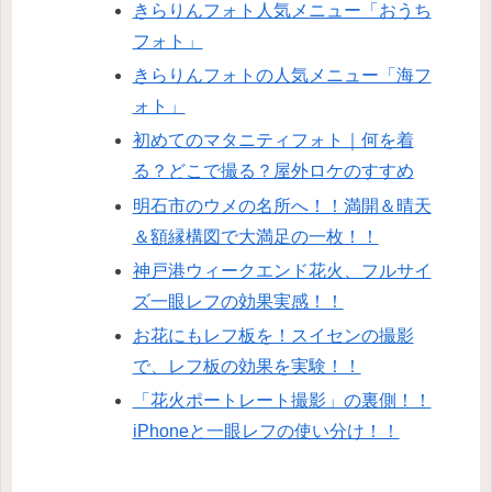
きらりんフォト人気メニュー「おうち
フォト」
きらりんフォトの人気メニュー「海フ
ォト」
初めてのマタニティフォト｜何を着
る？どこで撮る？屋外ロケのすすめ
明石市のウメの名所へ！！満開＆晴天
＆額縁構図で大満足の一枚！！
神戸港ウィークエンド花火、フルサイ
ズ一眼レフの効果実感！！
お花にもレフ板を！スイセンの撮影
で、レフ板の効果を実験！！
「花火ポートレート撮影」の裏側！！
iPhoneと一眼レフの使い分け！！