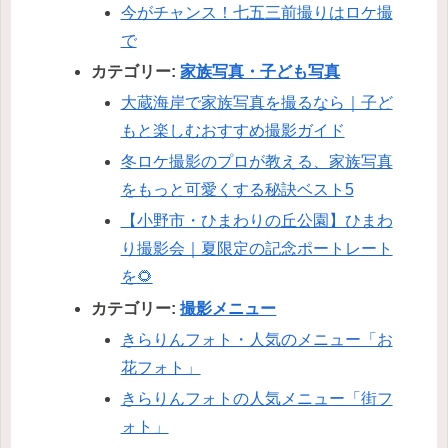
今がチャンス！七五三前撮りはロケ撮
で
カテゴリー:
家族写真・子ども写真
大蔵海岸で家族写真を撮るなら｜子ど
もと楽しむおすすめ撮影ガイド
冬ロケ撮影のプロが教える、家族写真
をもっと可愛くする秘訣ベスト5
【小野市・ひまわりの丘公園】ひまわ
り撮影会｜夏限定の記念ポートレート
を🌻
カテゴリー:
撮影メニュー
きらりんフォト・人気のメニュー「お
花フォト」
きらりんフォトの人気メニュー「街フ
ォト」