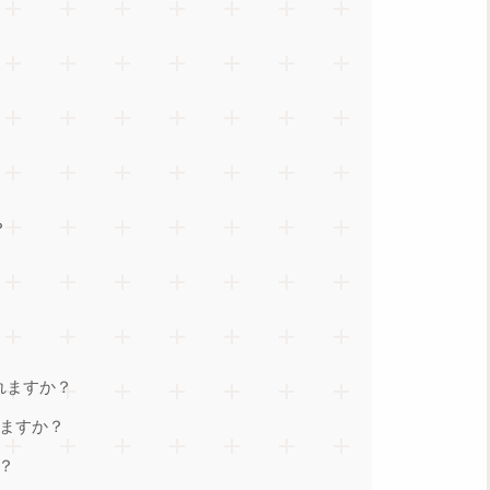
？
れますか？
きますか？
？