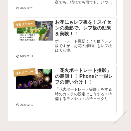
夜でも、晴れでも雨でも、いつで
も独特の素敵な雰囲気に包まれ、
2025.02.23
ロケーション抜群！！こんな所
で、「他撮り」頼みたいな〜とな
ったら、きらりんフォトサービス
お花にもレフ板を！スイセ
撮影メニュー
を！！安いしお手軽ですよ！！
ンの撮影で、レフ板の効果
を実験！！
ポートレート撮影でよく使うレフ
板ですが、お花の撮影にもレフ板
は大活躍。
2025.02.19
「花火ポートレート撮影」
撮影メニュー
の裏側！！iPhoneと一眼レ
フの使い分け！！
「花火ポートレート撮影」をする
時のカメラの設定はこうする！準
備するモノやコトのチェックリス
トも！！iPhoneと一眼レフは、こ
2025.02.12
う使い分けや！！