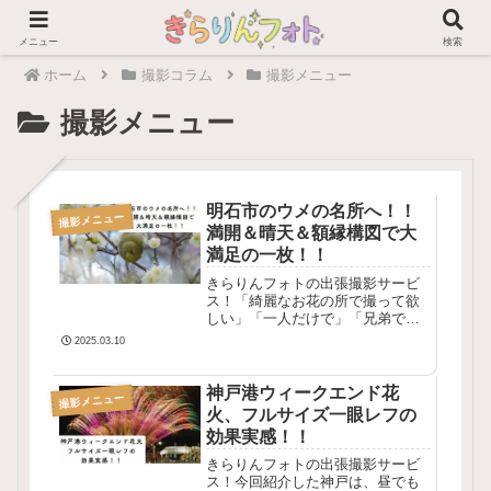
メニュー
検索
ホーム
撮影コラム
撮影メニュー
撮影メニュー
明石市のウメの名所へ！！
撮影メニュー
満開＆晴天＆額縁構図で大
満足の一枚！！
きらりんフォトの出張撮影サービ
ス！「綺麗なお花の所で撮って欲
しい」「一人だけで」「兄弟で」
「家族で」「お友だちと」など、
2025.03.10
あなたの「こう撮って欲しい」を
叶えます！！明石市だけでなく、
神戸や姫路、大阪や京都、奈良な
神戸港ウィークエンド花
撮影メニュー
ど、どこへでも出張します！！
火、フルサイズ一眼レフの
効果実感！！
きらりんフォトの出張撮影サービ
ス！今回紹介した神戸は、昼でも